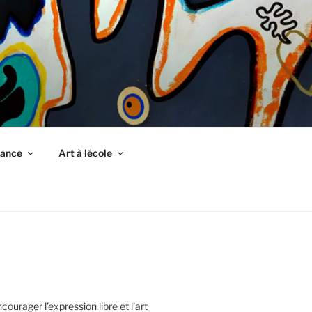
fance
Art à lécole
urager l’expression libre et l’art