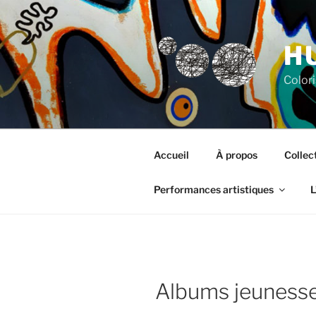
Aller
au
contenu
H
principal
Colori
Accueil
À propos
Collec
Performances artistiques
L
Albums jeuness