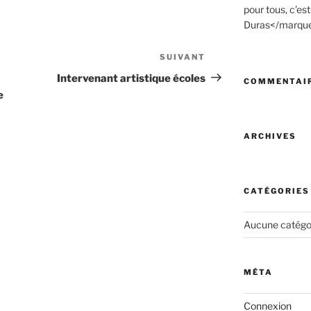
pour tous, c’e
Duras</marqu
SUIVANT
Article
suivant
Intervenant artistique écoles
COMMENTAIR
e
ARCHIVES
CATÉGORIES
Aucune catégo
MÉTA
Connexion