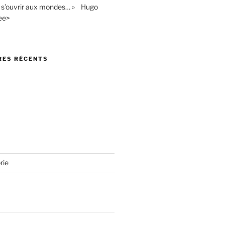
st s’ouvrir aux mondes… » Hugo
ee>
ES RÉCENTS
rie