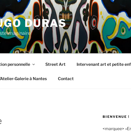
UGO DURAS
ste imaginaire
tion personnelle
Street Art
Intervenant art et petite en
’Atelier-Galerie à Nantes
Contact
BIENVENUE !
e
<marquee> »Enco