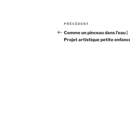
Navigation
Article
PRÉCÉDENT
de
précédent
Comme un pinceau dans l’eau |
Projet artistique petite enfanc
l’article